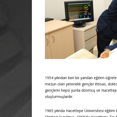
1954 yılından beri bir yandan eğitim-öğreti
mezun olan yetenekli gençler ihtisas, dokt
gençlerin hepsi yurda dönmüş ve Hacettepe
oluşturmuşlardır.
1965 yılında Hacettepe Üniversitesi eğiti
Merkezi kurulmuş, 1966’da Hacettepe Tıp M