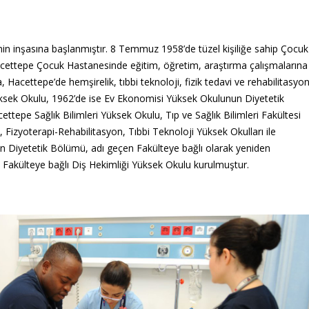
n inşasına başlanmıştır. 8 Temmuz 1958’de tüzel kişiliğe sahip Çocuk
acettepe Çocuk Hastanesinde eğitim, öğretim, araştırma çalışmalarına
 Hacettepe’de hemşirelik, tıbbi teknoloji, fizik tedavi ve rehabilitasyo
Yüksek Okulu, 1962’de ise Ev Ekonomisi Yüksek Okulunun Diyetetik
ttepe Sağlık Bilimleri Yüksek Okulu, Tıp ve Sağlık Bilimleri Fakültesi
k, Fizyoterapi-Rehabilitasyon, Tıbbi Teknoloji Yüksek Okulları ile
n Diyetetik Bölümü, adı geçen Fakülteye bağlı olarak yeniden
 Fakülteye bağlı Diş Hekimliği Yüksek Okulu kurulmuştur.