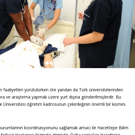
m faaliyetleri yürütülürken öte yandan da Türk üniversitelerinden
ora ve araştırma yapmak üzere yurt dışına gönderilmişlerdir. Bu
 Üniversitesi öğretim kadrosunun çekirdeğinin önemli bir kısmını
m kurumlarının koordinasyonunu sağlamak amacı ile Hacettepe Bilim
erkezi Hastanesi hizmete girmiştir. Daha sonraları Hacettepe