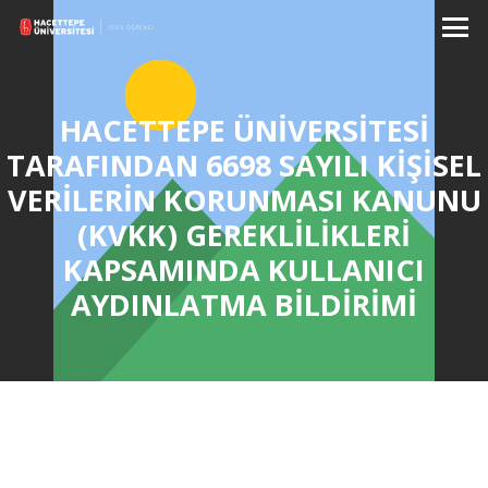
HACETTEPE ÜNİVERSİTESİ
TARAFINDAN 6698 SAYILI KİŞİSEL
VERİLERİN KORUNMASI KANUNU
(KVKK) GEREKLİLİKLERİ
KAPSAMINDA KULLANICI
AYDINLATMA BİLDİRİMİ