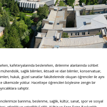
ınırken, kafeteryalarında beslenirken, dinlenme alanlarında sohbet
hendislik, sağlık bilimleri, iktisadi ve idari bilimler, konservatuar,
bilimleri, hukuk, güzel sanatlar fakültelerinde okuyan öğrenciler ile aynı
ite ülkemizde yoktur. Hacettepe öğrencileri böylesine zengin bir
rıcalıklara sahiptir.
ncilerimize barınma, beslenme, sağlık, kültür, sanat, spor ve sosyal
esi, etkinliği ve yeterliliği Sağlık, Kültür ve Spor Daire Başkanlığı