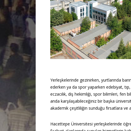
Yerleşkelerinde gezinirken, yurtlarında bar
ederken ya da spor yaparken edebiyat, tıp, mü
eczacılık, diş hekimliği, spor bilimleri, fen 
anda karşılaşabileceğiniz bir başka ünivers
akademik çeşitliliğin sunduğu fırsatlara ve ay
Hacettepe Üniversitesi yerleşkelerinde öğre
faaliyet alanlarında sunulan hizmetlerin kalit