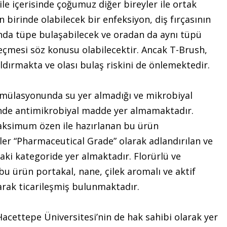
le içerisinde çoğumuz diğer bireyler ile ortak
in birinde olabilecek bir enfeksiyon, diş fırçasının
nda tüpe bulaşabilecek ve oradan da aynı tüpü
geçmesi söz konusu olabilecektir. Ancak T-Brush,
ırmakta ve olası bulaş riskini de önlemektedir.
rmülasyonunda su yer almadığı ve mikrobiyal
ğinde antimikrobiyal madde yer almamaktadır.
maksimum özen ile hazırlanan bu ürün
er “Pharmaceutical Grade” olarak adlandırılan ve
taki kategoride yer almaktadır. Florürlü ve
bu ürün portakal, nane, çilek aromalı ve aktif
arak ticarileşmiş bulunmaktadır.
cettepe Üniversitesi’nin de hak sahibi olarak yer